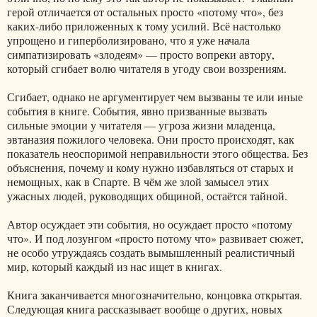
герой отличается от остальных просто «потому что», без
каких-либо приложенных к тому усилий. Всё настолько
упрощено и гиперболизировано, что я уже начала
симпатизировать «злодеям» — просто вопреки автору,
который сгибает волю читателя в угоду свои воззрениям.
Сгибает, однако не аргументирует чем вызваны те или иные
события в книге. События, явно призванные вызвать
сильные эмоции у читателя — угроза жизни младенца,
эвтаназия пожилого человека. Они просто происходят, как
показатель неоспоримой неправильности этого общества. Без
объяснения, почему и кому нужно избавляться от старых и
немощных, как в Спарте. В чём же злой замысел этих
ужасных людей, руководящих общиной, остаётся тайной.
Автор осуждает эти события, но осуждает просто «потому
что». И под лозунгом «просто потому что» развивает сюжет,
не особо утруждаясь создать вымышленный реалистичный
мир, который каждый из нас ищет в книгах.
Книга заканчивается многозначительно, концовка открытая.
Следующая книга рассказывает вообще о других, новых