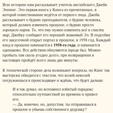
Всю историю нам рассказывает учитель английского Джейк
Эппинг. Это первая книга у Кинга из прочитанных, в
которой повествование ведётся от первого лица. Джейк
рассказывает о буднях преподавателя, о буднях человека,
который должен изменить прошлое, о буднях просто
хорошего парня.
То, что ему нужно изменить всё и
спасти
мир
, Джейку сообщает его хороший знакомый Эл. В подсобке
его закусочной открыт портал в прошлое, в 1958 год. Каждый
с 1958-го года
вход в прошлое начинается
, и начинается
одинаково. Все действия обнуляются (вроде бы). Можно
пробыть там сколь угодно долго, при возвращении в
настоящее пройдёт всего лишь две минуты.
К технической стороне дела возникают вопросы, но Кинг так
мастерски обходится с текстом, что волей-неволей
погружаешься в происходящее и ждёшь, что будет дальше.
И я так думал, но вспомнил избитый парадокс
относительно путешествий во времени и привел
его:
— Да, конечно, но, допустим, ты отправишься в
прошлое и убьешь собственного дедушку?