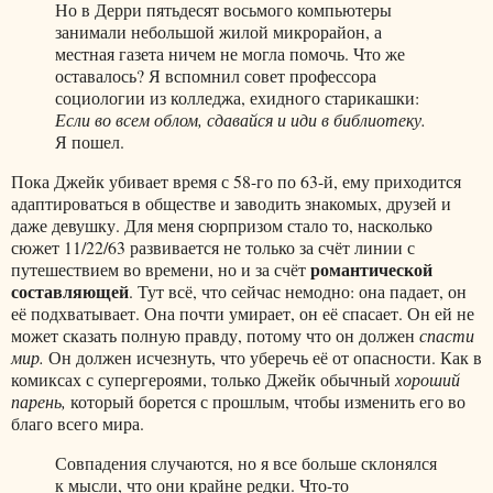
Но в Дерри пятьдесят восьмого компьютеры
занимали небольшой жилой микрорайон, а
местная газета ничем не могла помочь. Что же
оставалось? Я вспомнил совет профессора
социологии из колледжа, ехидного старикашки:
Если во всем облом, сдавайся и иди в библиотеку.
Я пошел.
Пока Джейк убивает время с 58-го по 63-й, ему приходится
адаптироваться в обществе и заводить знакомых, друзей и
даже девушку. Для меня сюрпризом стало то, насколько
сюжет 11/22/63 развивается не только за счёт линии с
романтической
путешествием во времени, но и за счёт
составляющей
. Тут всё, что сейчас немодно: она падает, он
её подхватывает. Она почти умирает, он её спасает. Он ей не
может сказать полную правду, потому что он должен
спасти
мир.
Он должен исчезнуть, что уберечь её от опасности. Как в
комиксах с супергероями, только Джейк обычный
хороший
парень,
который борется с прошлым, чтобы изменить его во
благо всего мира.
Совпадения случаются, но я все больше склонялся
к мысли, что они крайне редки. Что-то