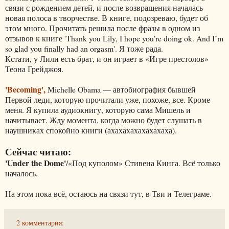
связи с рождением детей, и после возвращения началась
новая полоса в творчестве. В книге, подозреваю, будет об
этом много. Прочитать решила после фразы в одном из
отзывов к книге 'Thank you Lily, I hope you’re doing ok. And I’m
so glad you finally had an orgasm'. Я тоже рада.
Кстати, у Лили есть брат, и он играет в «Игре престолов»
Теона Грейджоя.
'Becoming',
Michelle Obama — автобиография бывшей
Первой леди, которую прочитали уже, похоже, все. Кроме
меня. Я купила аудиокнигу, которую сама Мишель и
начитывает. Жду момента, когда можно будет слушать в
наушниках спокойно книги (ахахахахахахахаха).
Сейчас читаю:
'Under the Dome'
/«Под куполом» Стивена Кинга. Всё только
началось.
На этом пока всё, остаюсь на связи тут, в Тви и Телеграме.
2 комментария: