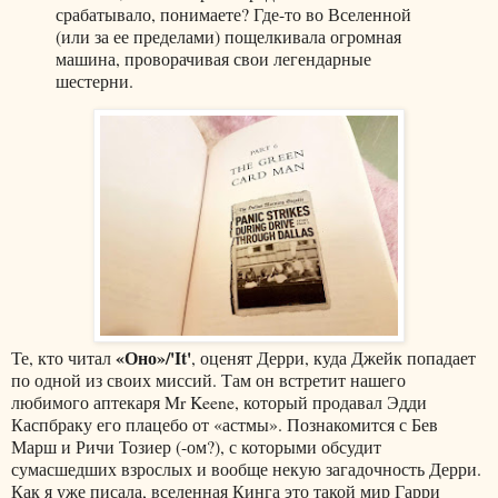
срабатывало, понимаете? Где-то во Вселенной
(или за ее пределами) пощелкивала огромная
машина, проворачивая свои легендарные
шестерни.
«Оно»/'It'
Те, кто читал
, оценят Дерри, куда Джейк попадает
по одной из своих миссий. Там он встретит нашего
любимого аптекаря Mr Keene, который продавал Эдди
Каспбраку его плацебо от «астмы». Познакомится с Бев
Марш и Ричи Тозиер (-ом?), с которыми обсудит
сумасшедших взрослых и вообще некую загадочность Дерри.
Как я уже писала, вселенная Кинга это такой мир Гарри