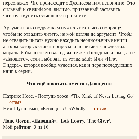
персонажах. Что происходит с Джонасом нам непонятно. Это
сильный и свежий ход, видимо, призванный заставить
читателя купить оставшиеся три книги.
Аргумент, что подросткам нужно читать чего попроще,
чтобы не отвадить читать, на мой взгляд не аргумент. Чтобы
не отвадить читать нужно находить неоднозначные книги,
авторы которых ставят вопросы, а не читают с пьедестала
мораль. Я бы посоветовала даже те же «Голодные игры», а не
«Дающего», если выбирать из young adult. Или «Игру
Эндера», которая вообще чудесная, как и пара последующих
книг в серии.
Что ещё почитать вместо «Дающего»:
Патрикс Несс, «Поступь хаоса»/'The Knife of Never Letting Go'
—
отзыв
Нил Шустерман, «Беглецы»/'UnWholly' —
отзыв
Лоис Лоури, «Дающий». Lois Lowry, 'The Giver'.
Мой рейтинг: 3 из 10.