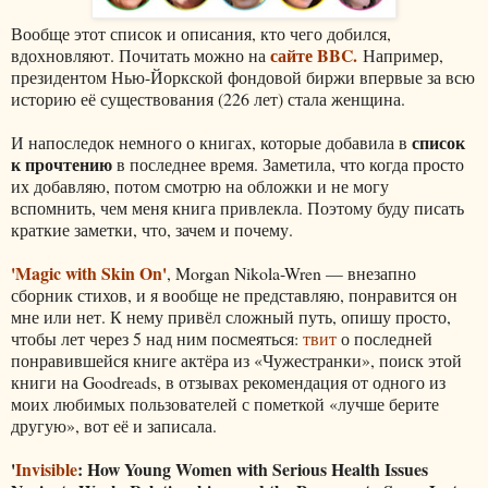
Вообще этот список и описания, кто чего добился,
сайте BBC.
вдохновляют. Почитать можно на
Например,
президентом Нью-Йоркской фондовой биржи впервые за всю
историю её существования (226 лет) стала женщина.
список
И напоследок немного о книгах, которые добавила в
к прочтению
в последнее время. Заметила, что когда просто
их добавляю, потом смотрю на обложки и не могу
вспомнить, чем меня книга привлекла. Поэтому буду писать
краткие заметки, что, зачем и почему.
'Magic with Skin On'
, Morgan Nikola-Wren — внезапно
сборник стихов, и я вообще не представляю, понравится он
мне или нет. К нему привёл сложный путь, опишу просто,
чтобы лет через 5 над ним посмеяться:
твит
о последней
понравившейся книге актёра из «Чужестранки», поиск этой
книги на Goodreads, в отзывах рекомендация от одного из
моих любимых пользователей с пометкой «лучше берите
другую», вот её и записала.
'
Invisible
: How Young Women with Serious Health Issues