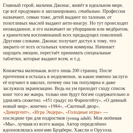
Главный герой, мальчик Джонас, живёт в идеальном мире,
где всё продумано и запланировано,
стабильно
. Профессии
назначают, семью тоже, детей выдают по талонам, от
похотливых мыслей выдают анти-виагру. Но тут происходит
неожиданное, и его назначают не уборщиком или медбратом,
а хранителем воспоминаний всех предыдущих поколений.
Другими словами, Джонас получает доступ к тому, что
закрыто от всех остальных членов коммуны. Начинает
ощущать эмоции, перестаёт принимать специальные
таблетки, которые выдают всем, и т.д.
Книжечка маленькая, всего лишь 200 страниц. После
прочтения я осталась в недоумении, за какие именно заслуги
её изучают в школах, почему она так популярна и даже
заслужила экранизацию. Ведь на ум приходит сходу список
книг того же жанра, только они будут богаче содержательно и
удивлять сюжетно. «451 градус по Фаренгейту», «О дивный
новый мир», конечно «1984», «Скотный двор»,
«Дивергент»
,
«Игра Эндера»
,
«Голодные игры»
—
последние три для подростков (young adult). Моя любимая
«Мы», лучшая из всего жанра. Автор определённо
вдохновлялась книгами Брэдбери, Хаксли и Оруэлла.