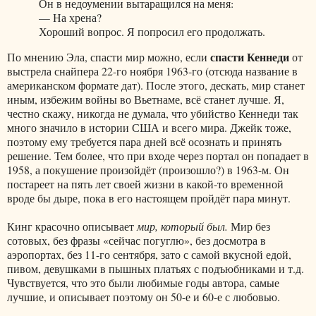
Он в недоумении вытаращился на меня:
— На хрена?
Хороший вопрос. Я попросил его продолжать.
спасти Кеннеди
По мнению Эла, спасти мир можно, если
от
выстрела снайпера 22-го ноября 1963-го (отсюда название в
американском формате дат). После этого, дескать, мир станет
иным, избежим войны во Вьетнаме, всё станет лучше. Я,
честно скажу, никогда не думала, что убийство Кеннеди так
много значило в истории США и всего мира. Джейк тоже,
поэтому ему требуется пара дней всё осознать и принять
решение. Тем более, что при входе через портал он попадает в
1958, а покушение произойдёт (произошло?) в 1963-м. Он
постареет на пять лет своей жизни в какой-то временной
вроде бы дыре, пока в его настоящем пройдёт пара минут.
Кинг красочно описывает
мир, который был.
Мир без
сотовых, без фразы «сейчас погуглю», без досмотра в
аэропортах, без 11-го сентября, зато с самой вкусной едой,
пивом, девушками в пышных платьях с подъюбниками и т.д.
Чувствуется, что это были любимые годы автора, самые
лучшие, и описывает поэтому он 50-е и 60-е с любовью.