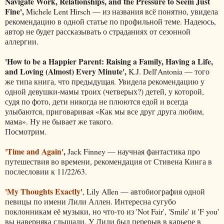
Navigate Work, Relationships, and the Pressure to Seem Just
Fine',
Michele Lent Hirsch — из названия всё понятно, увидела
рекомендацию в одной статье по профильной теме. Надеюсь,
автор не будет рассказывать о страданиях от сезонной
аллергии.
'How to be a Happier Parent: Raising a Family, Having a Life,
and Loving (Almost) Every Minute',
K.J. Dell'Antonia — того
же типа книга, что предыдущая. Увидела рекомендацию у
одной девушки-мамы троих (четверых?) детей, у которой,
судя по фото, дети никогда не плюются едой и всегда
улыбаются, приговаривая «Как мы все друг друга любим,
мама». Ну не бывает же такого.
Посмотрим.
'Time and Again'
,
Jack Finney — научная фантастика про
путешествия во времени, рекомендация от Стивена Кинга в
послесловии к 11/22/63.
'My Thoughts Exactly'
, Lily Allen — автобиография одной
певицы по имени Лили Аллен. Интересна сугубо
поклонникам её музыки, но что-то из 'Not Fair', 'Smile' и 'F you'
вы наверняка слышали. У Лили был перерыв в карьере в