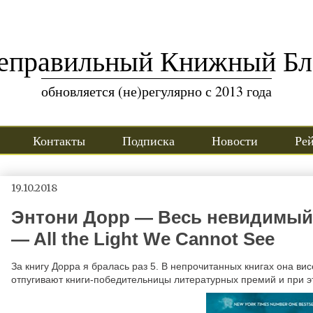
еправильный Книжный Бл
обновляется (не)регулярно с 2013 года
Контакты
Подписка
Новости
Ре
19.10.2018
Энтони Дорр — Весь невидимый н
— All the Light We Cannot See
За книгу Дорра я бралась раз 5. В непрочитанных книгах она ви
отпугивают книги-победительницы литературных премий и при э