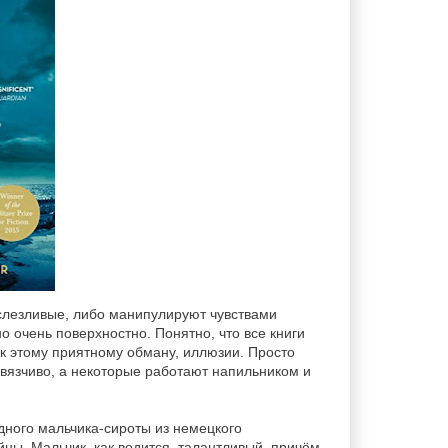
о слезливые, либо манипулируют чувствами
о очень поверхностно. Понятно, что все книги
 к этому приятному обману, иллюзии. Просто
авязчиво, а некоторые работают напильником и
дного мальчика-сироты из немецкого
ны. Мальчик, как водится, талантливый, причём