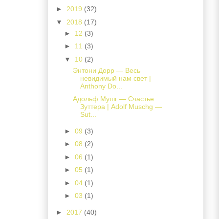
►
2019
(32)
▼
2018
(17)
►
12
(3)
►
11
(3)
▼
10
(2)
Энтони Дорр — Весь
невидимый нам свет |
Anthony Do...
Адольф Мушг — Счастье
Зуттера | Adolf Muschg —
Sut...
►
09
(3)
►
08
(2)
►
06
(1)
►
05
(1)
►
04
(1)
►
03
(1)
►
2017
(40)