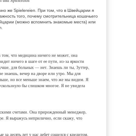
n und Spielereien
чно же Spielereien. При том, что в Швейцарии я
ажность того, почему смотрительница кошачьего
йцарии (можно вспомнить знакомые места) или
n.
в том, что медицина ничего не может, она
идит ничего в шаге от ее пути, из-за яркости
учше, для больных — нет. Знаешь ли ты, Зуттер,
не знаешь, вечер на дворе или утро. Мы для
льше, но все меньше знаем, что же мы видим. Я
 ускользнуло бы слишком многое. Я не увидела
ерскими счетами. Она прирожденный менеджер,
ере. Я выражусь неприлично, если скажу, что
 за десять лет у нас дебет сошелся с кредитом.