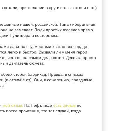
в детали, при желании в других отзывах они есть)
смешанные нашей, российской. Типа либеральная
 слона не замечает. Люди простых взглядов прямо
 дали Пулитцера и восторглись.
стами давит слезу, местами хватает за сердце.
тся легко и быстро. Вызвали ли у меня герои
ть, чего он на самом деле хотел. Девочка просто
льный двигатель сюжета.
 обеих сторон баррикад. Правда, в списках
и (в отличие от). Они, к сожалению, правдивые.
ов.
 —
мой отзыв.
На Нефтликсе
есть фильм
по
ь после прочтения, это тот случай, когда