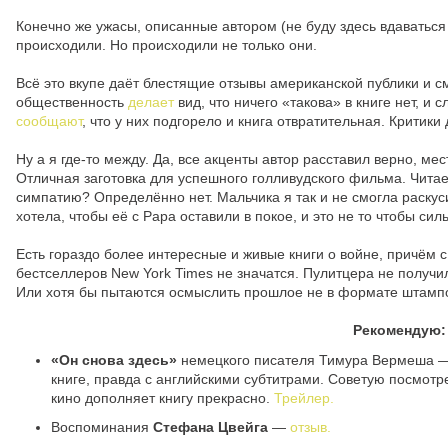
Конечно же ужасы, описанные автором (не буду здесь вдаваться 
происходили. Но происходили не только они.
Всё это вкупе даёт блестящие отзывы американской публики и 
общественность
делает
вид, что ничего «такова» в книге нет, и
сообщают
, что у них подгорело и книга отвратительная. Критики
Ну а я где-то между. Да, все акценты автор расставил верно, ме
Отличная заготовка для успешного голливудского фильма. Читае
симпатию? Определённо нет. Мальчика я так и не смогла раскуси
хотела, чтобы её с Papa оставили в покое, и это не то чтобы си
Есть гораздо более интересные и живые книги о войне, причём с
бестселлеров New York Times не значатся. Пулитцера не получил
Или хотя бы пытаются осмыслить прошлое не в формате штамп
Рекомендую:
«Он снова здесь»
немецкого писателя Тимура Вермеша
книге, правда с английскими субтитрами. Советую посмотрет
кино дополняет книгу прекрасно.
Трейлер.
Воспоминания
Стефана Цвейга
—
отзыв.