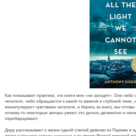
Как показывает практика, эти книги мне «не заходят». Они либ
читателя, либо обращаются к какой-то важной и глубокой теме, н
манипулируют чувствами читателя, и берясь за книгу, мы готовы
почему-то некоторые авторы умеют это делать деликатно и нен
перебарщивают.
Дорр рассказывает о жизни одной слепой девочки из Парижа и о
промышленного города накануне и во время Второй мировой вой