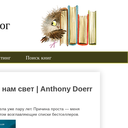
ог
йтинг
Поиск книг
ам свет | Anthony Doerr
села уже пару лет. Причина проста — меня
том возглавляющие списки бестселлеров.