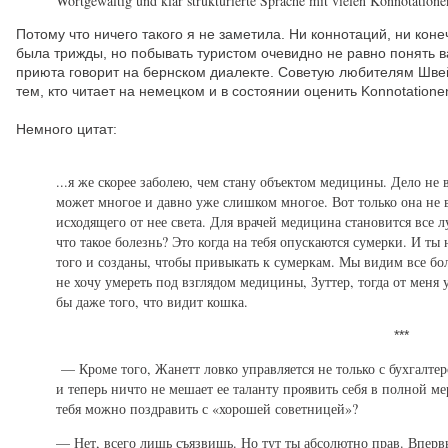
Wortgewaltig und klar strukturierte Sprache mit vielen Konnotatione
Потому что ничего такого я не заметила. Ни коннотаций, ни коне
была трижды, но побывать туристом очевидно не равно понять в
приюта говорит на бернском диалекте. Советую любителям Шве
тем, кто читает на немецком и в состоянии оценить Konnotatione
Немного цитат:
...я же скорее заболею, чем стану объектом медицины. Дело не 
может многое и давно уже слишком многое. Вот только она не в
исходящего от нее света. Для врачей медицина становится все л
что такое болезнь? Это когда на тебя опускаются сумерки. И ты 
того и созданы, чтобы привыкать к сумеркам. Мы видим все бо
не хочу умереть под взглядом медицины, Зуттер, тогда от меня
бы даже того, что видит кошка.
***
— Кроме того, Жанетт ловко управляется не только с бухгалт
и теперь ничто не мешает ее таланту проявить себя в полной м
тебя можно поздравить с «хорошей советницей»?
— Нет, всего лишь съязвишь. Но тут ты абсолютно прав. Впервые