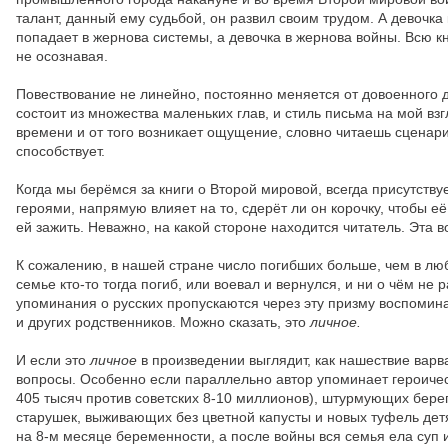
талант, данный ему судьбой, он развил своим трудом. А девочка к
попадает в жернова системы, а девочка в жернова войны. Всю кни
не осознавая.
Повествование не линейно, постоянно меняется от довоенного д
состоит из множества маленьких глав, и стиль письма на мой вз
времени и от того возникает ощущение, словно читаешь сценар
способствует.
Когда мы берёмся за книги о Второй мировой, всегда присутствуе
героями, напрямую влияет на то, сдерёт ли он корочку, чтобы е
ей зажить. Неважно, на какой стороне находится читатель. Эта в
К сожалению, в нашей стране число погибших больше, чем в люб
семье кто-то тогда погиб, или воевал и вернулся, и ни о чём не 
упоминания о русских пропускаются через эту призму воспомина
и других родственников. Можно сказать, это
личное.
И если это
личное
в произведении выглядит, как нашествие варв
вопросы. Особенно если параллельно автор упоминает героичес
405 тысяч против советских 8-10 миллионов), штурмующих бере
старушек, выживающих без цветной капусты и новых туфель де
на 8-м месяце беременности, а после войны вся семья ела суп 