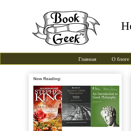
Н
Главная
О блоге
Now Reading: