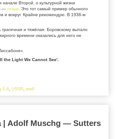
и начале Второй, о культурной жизни
ов —
отзыв.
Это тот самый пример обычного
м и вокруг. Крайне рекомендую. В 1938-м
 трагичная и тяжёлая. Боровскому выпало
мирного времени оказались для него не
 Лиссабоне».
 the Light We Cannot See'.
g 5-8
,
USSR
,
wwII
| Adolf Muschg — Sutters