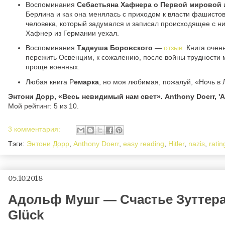
Воспоминания
Себастьяна Хафнера о Первой мировой
Берлина и как она менялась с приходом к власти фашист
человека, который задумался и записал происходящее с ни
Хафнер из Германии уехал.
Воспоминания
Тадеуша Боровского
—
отзыв.
Книга очень
пережить Освенцим, к сожалению, после войны трудности 
проще военных.
Любая книга Р
емарка
, но моя любимая, пожалуй, «Ночь в
Энтони Дорр, «Весь невидимый нам свет». Anthony Doerr, 'All
Мой рейтинг: 5 из 10.
3 комментария:
Тэги:
Энтони Дорр
,
Anthony Doerr
,
easy reading
,
Hitler
,
nazis
,
ratin
05.10.2018
Адольф Мушг — Счастье Зуттера 
Glück