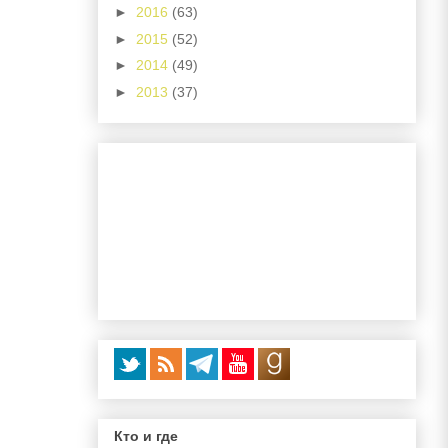
►
2016
(63)
►
2015
(52)
►
2014
(49)
►
2013
(37)
Кто и где