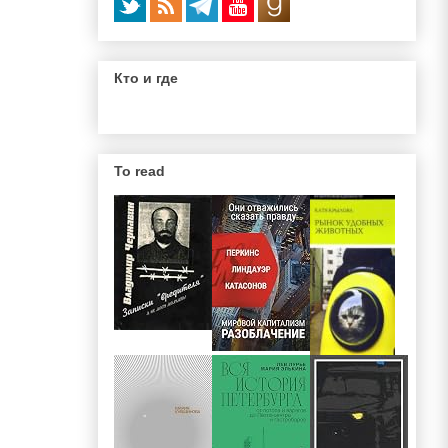
Кто и где
To read