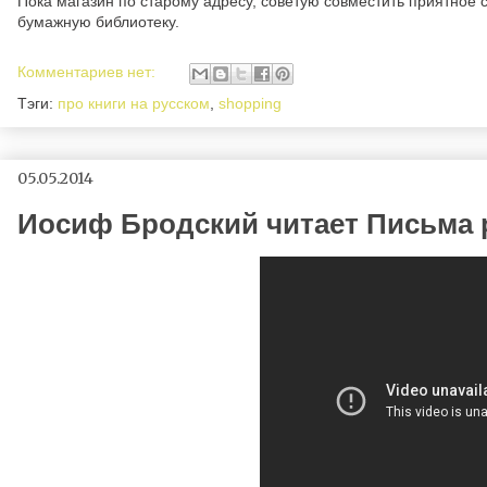
Пока магазин по старому адресу, советую совместить приятное с
бумажную библиотеку.
Комментариев нет:
Тэги:
про книги на русском
,
shopping
05.05.2014
Иосиф Бродский читает Письма 