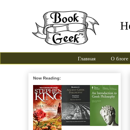
Н
Главная
О блоге
Now Reading: