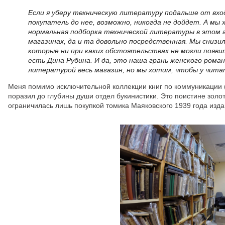
Если я уберу техническую литературу подальше от входа
покупатель до нее, возможно, никогда не дойдет. А м
нормальная подборка технической литературы в этом г
магазинах, да и та довольно посредственная. Мы снизил
которые ни при каких обстоятельствах не могли появи
есть Дина Рубина. И да, это наша грань женского рома
литературой весь магазин, но мы хотим, чтобы у чита
Меня помимо исключительной коллекции книг по коммуникации (
поразил до глубины души отдел букинистики. Это поистине золот
ограничилась лишь покупкой томика Маяковского 1939 года изда