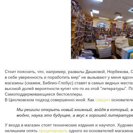
Стоит пояснить, что, например, развалы Дашковой, Норбекова, 
в себе уверенность и поработить мир" не вызывают у меня вдохн
магазины (скажем, Библио-Глобус) ставят в самых видных местах
высокой долей вероятности купят что-то из этой "литературы". П
Самоподдерживающиеся бестселлеры.
В Циолковском подход совершенно иной. Как
говорят
основатели
Мы решили открыть новый книжный, войдя в который, в
модно, наука это будущее, а вкус к хорошей литератур
У входа в магазин стоят технические издания и научпоп. Художе
нелишним опять
процитировать
одного из основателей магазина