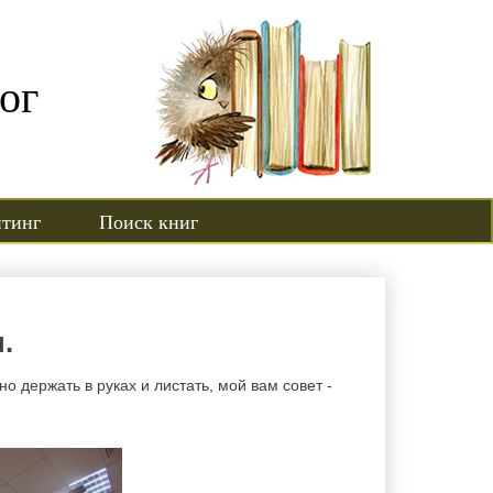
ог
йтинг
Поиск книг
.
о держать в руках и листать, мой вам совет -