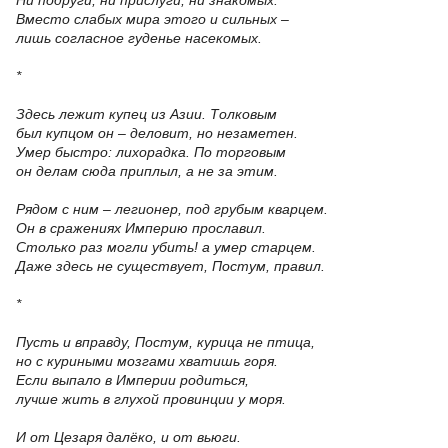
Ни подруги, ни прислуги, ни знакомых.
Вместо слабых мира этого и сильных –
лишь согласное гуденье насекомых.
*
Здесь лежит купец из Азии. Толковым
был купцом он – деловит, но незаметен.
Умер быстро: лихорадка. По торговым
он делам сюда приплыл, а не за этим.
Рядом с ним – легионер, под грубым кварцем.
Он в сражениях Империю прославил.
Столько раз могли убить! а умер старцем.
Даже здесь не существует, Постум, правил.
*
Пусть и вправду, Постум, курица не птица,
но с куриными мозгами хватишь горя.
Если выпало в Империи родиться,
лучше жить в глухой провинции у моря.
И от Цезаря далёко, и от вьюги.