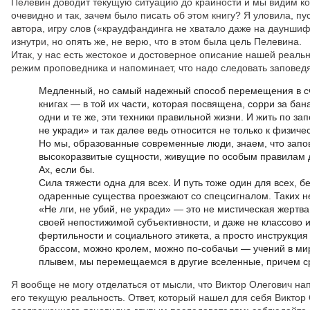
Пелевин доводит текущую ситуацию до крайности и мы видим ко
очевидно и так, зачем было писать об этом книгу? Я уловила, пу
автора, игру слов («краудфандинга не хватало даже на дауншиф
изнутри, но опять же, не верю, что в этом была цель Пелевина.
Итак, у нас есть жестокое и достоверное описание нашей реальн
режим проповедника и напоминает, что надо следовать заповед
Медленный, но самый надежный способ перемещения в сч
книгах — в той их части, которая посвящена, сорри за бан
одни и те же, эти техники правильной жизни. И жить по зап
не укради» и так далее ведь относится не только к физиче
Но мы, образованные современные люди, знаем, что запо
высокоразвитые сущности, живущие по особым правилам 
Ах, если бы.
Сила тяжести одна для всех. И путь тоже один для всех, б
одаренные существа проезжают со спецсигналом. Таких не
«Не лги, не убий, не укради» — это не мистическая жертва,
своей непостижимой субъективности, и даже не классово 
фертильности и социального этикета, а просто инструкци
брассом, можно кролем, можно по-собачьи — учений в мир
плывем, мы перемещаемся в другие вселенные, причем с
Я вообще не могу отделаться от мысли, что Виктор Олегович нап
его текущую реальность. Ответ, который нашел для себя Виктор 