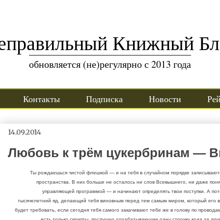
еправильный Книжный Бл
обновляется (не)регулярно с 2013 года
Контакты
Подписка
Новости
Ре
14.09.2014
Любовь к трём цукербринам — В
Ты рождаешься чистой флешкой — и на тебя в случайном порядке записываю
пространства. В них больше не осталось ни слов Всевышнего, ни даже поня
управляющей программой — и начинают определять твои поступки. А пото
тысячелетний яд, делающий тебя виновным перед тем самым миром, который его в 
будет требовать, если сегодня тебя самого закачивают тебе же в голову по провода
есть только скрипты, послушно отрабатывающие одну строчку кода за дру