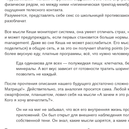
физически рядом, но между ними «гигиеническая трекпэд-мембра
ощущения телесного контакта.
Разумеется, представлять себе секс со школьницей противозакон
разоблачат.
Все мысли Кеши мониторит система, она умеет отличать страх,
и может предупреждать, если первых становится больше нормы.
management. Даже во сне Кеша не может расслабиться. Его мыс
поделиться) в общую сеть, и за это он получает sharing points (
более вкусную еду, платные программы, всё, что нужно человеку
Еда одинакова для всех — полужидкая пища: клетчатка, б
минералы. А вот вкус зависит от готовности тратить шэрин
позволить не каждый.
После прочтения описания нашего будущего достаточно сложно с
Матрица!». Действительно, эта аналогия просится сама. Любой
смартфоном, планшетом, ловил себя на мысли «А зачем я это р
Кого я хочу впечатлить?».
Он ни на миг не забывал, что вся его внутренняя жизнь п
приложений. Он был открыт для внешнего наблюдения полн
собственной тени. Он знал, какие мысли шэрятся, а какие н