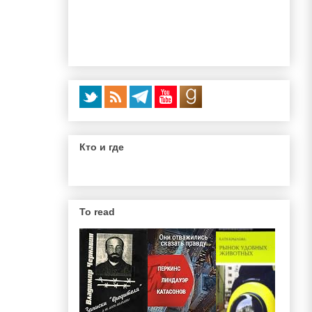
Кто и где
To read