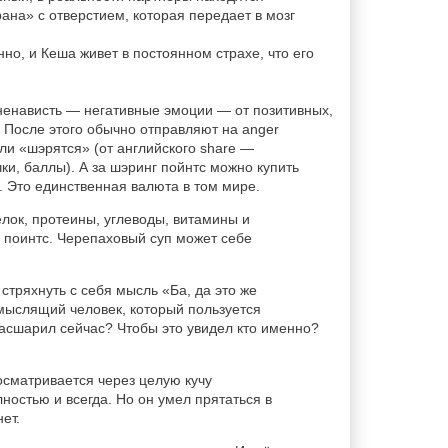
на» с отверстием, которая передает в мозг
но, и Кеша живет в постоянном страхе, что его
 ненависть — негативные эмоции — от позитивных,
 После этого обычно отправляют на anger
ли «шэрятся» (от английского share —
очки, баллы). А за шэринг пойнтс можно купить
. Это единственная валюта в том мире.
елок, протеины, углеводы, витамины и
г поинтс. Черепаховый суп может себе
тряхнуть с себя мысль «Ба, да это же
 мыслящий человек, который пользуется
асшарил сейчас? Чтобы это увидел кто именно?
росматривается через целую кучу
остью и всегда. Но он умел прятаться в
ет.