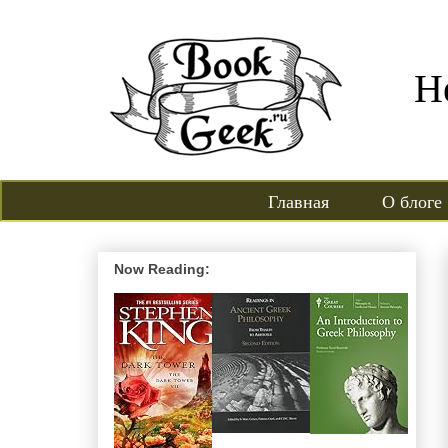
Н
Главная
О блоге
Now Reading: