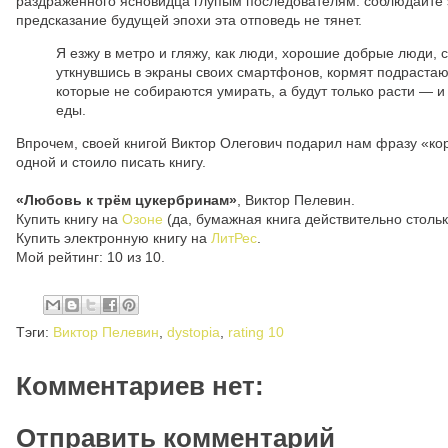
раздраженного ясновидца глупым последователям: соблюдайте з
предсказание будущей эпохи эта отповедь не тянет.
Я езжу в метро и гляжу, как люди, хорошие добрые люди,
уткнувшись в экраны своих смартфонов, кормят подраста
которые не собираются умирать, а будут только расти — и
еды.
Впрочем, своей книгой Виктор Олегович подарил нам фразу «ко
одной и стоило писать книгу.
«Любовь к трём цукербринам»
, Виктор Пелевин.
Купить книгу на
Озоне
(да, бумажная книга действительно стольк
Купить электронную книгу на
ЛитРес
.
Мой рейтинг: 10 из 10.
Тэги:
Виктор Пелевин
,
dystopia
,
rating 10
Комментариев нет:
Отправить комментарий