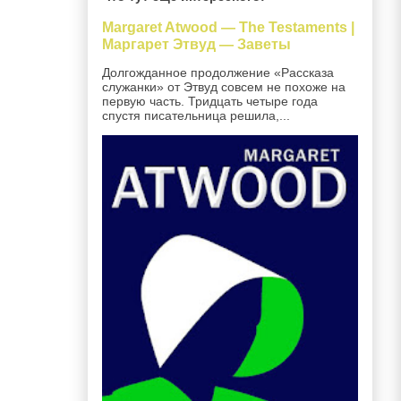
Margaret Atwood — The Testaments |
Маргарет Этвуд — Заветы
Долгожданное продолжение «Рассказа
служанки» от Этвуд совсем не похоже на
первую часть. Тридцать четыре года
спустя писательница решила,...