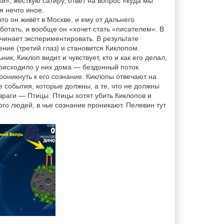
и», жесткую сатиру, ответ на вопрос «куда мы
я нечто иное.
что он живёт в Москве, и ему от дальнего
ботать, и вообще он «хочет стать «писателем». В
ачинает экспериментировать. В результате
ние (третий глаз) и становится Киклопом.
к, Киклоп видит и чувствует, кто и как его делал,
оисходило у них дома — бездонный поток
оникнуть к его сознание. Киклопы отвечают на
е события, которые должны, а те, что не должны
враги — Птицы. Птицы хотят убить Киклопов и
того людей, в чье сознание проникают. Пелевин тут