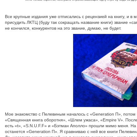
Все крупные издания уже отписались с рецензией на книгу, и в 
присудить ЛКТЦ (буду так сокращать название книги) звание «са
не кончился, конкурентов на это звание, думаю, не будет.
Мое знакомство с Пелевиным началось с «Generation П», потом
«Священная книга оборотня», «Шлем ужаса», «Empire V». После
есть «t», «S.N.U.F.F» и «Бэтман Аполло» прошли мимо меня. На
останется «Generation П». Я сравниваю с ней все книги Пелевин