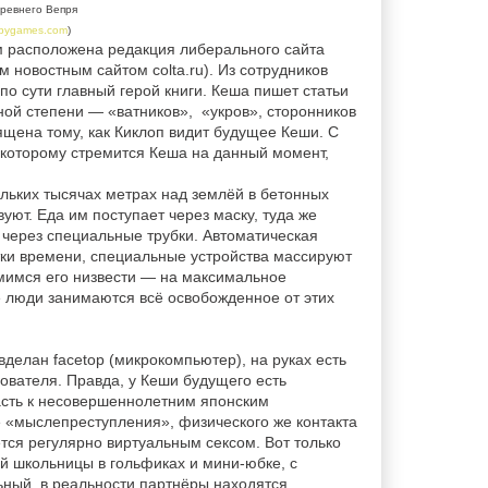
ревнего Вепря
bygames.com
)
ым расположена редакция либерального сайта
 новостным сайтом colta.ru). Из сотрудников
о сути главный герой книги. Кеша пишет статьи
вной степени — «ватников», «укров», сторонников
ящена тому, как Киклоп видит будущее Кеши. С
к которому стремится Кеша на данный момент,
льких тысячах метрах над землёй в бетонных
уют. Еда им поступает через маску, туда же
 через специальные трубки. Автоматическая
тки времени, специальные устройства массируют
емимся его низвести — на максимальное
е люди занимаются всё освобожденное от этих
вделан facetop (микрокомпьютер), на руках есть
ователя. Правда, у Кеши будущего есть
расть к несовершеннолетним японским
 «мыслепреступления», физического же контакта
ется регулярно виртуальным сексом. Вот только
й школьницы в гольфиках и мини-юбке, с
ьный, в реальности партнёры находятся