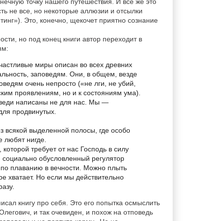
нечную точку нашего путешествия. И всё же это
сть не все, но некоторые аллюзии и отсылки
тинг»). Это, конечно, щекочет приятно сознание
ости, но под конец книги автор переходит в
ям:
астливые миры описан во всех древних
альность, заповедям. Они, в общем, везде
оведям очень непросто («не лги, не убий,
ским проявлениям, но и к состояниям ума).
веди написаны не для нас. Мы —
для продвинутых.
ез всякой выделенной полосы, где особо
 любят нигде.
 которой требует от нас Господь в силу
и социально обусловленный регулятор
я по плаванию в вечности. Можно плыть
е хватает. Но если мы действительно
разу.
исал книгу про себя. Это его попытка осмыслить
Олегович, и так очевиден, и похож на отповедь