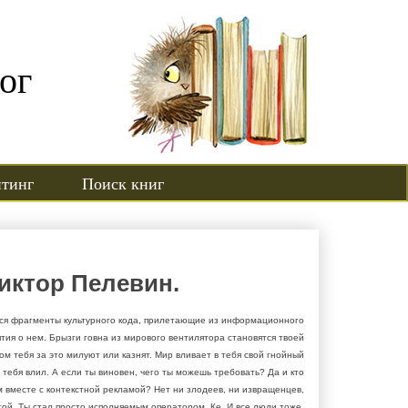
ог
йтинг
Поиск книг
иктор Пелевин.
тся фрагменты культурного кода, прилетающие из информационного
тия о нем. Брызги говна из мирового вентилятора становятся твоей
м тебя за это милуют или казнят. Мир вливает в тебя свой гнойный
тебя влил. А если ты виновен, чего ты можешь требовать? Да и кто
м вместе с контекстной рекламой? Нет ни злодеев, ни извращенцев,
гой. Ты стал просто исполняемым оператором, Ке. И все люди тоже.