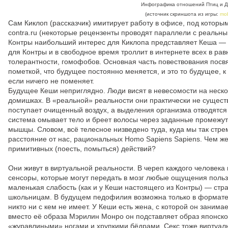
Инфографика отношений Птиц и Д
(источник скриншота из игры:
mo
Сам Киклоп (рассказчик) имитирует работу в офисе, под котор
contra.ru (некоторые рецензенты проводят параллели с реальным
Контры наибольший интерес для Киклопа представляет Кеша — п
для Контры и в свободное время троллит в интернете всех в ра
толерантности, гомофобов. Основная часть повествования посв
пометкой, что будущее постоянно меняется, и это то будущее, 
если ничего не поменяет.
Будущее Кеши неприглядно. Люди висят в невесомости на неско
домишках. В «реальной» реальности они практически не существ
поступает очищенный воздух, а выделения организма отводятся
система омывает тело и бреет волосы через заданные промежу
мышцы. Словом, всё телесное низведено туда, куда мы так стр
расстояние от нас, рациональных Homo Sapiens Sapiens. Чем ж
примитивных (поесть, помыться) действий?
Они живут в виртуальной реальности. В череп каждого человека 
сенсоры, которые могут передать в мозг любые ощущения польз
маленькая слабость (как и у Кеши настоящего из Контры) — ст
школьницам. В будущем педофилия возможна только в формате
никто ни с кем не имеет. У Кеши есть жена, с которой он занима
вместо её образа Мэрилин Монро он подставляет образ японско
«журавлиными» ногами и хрупкими бёдрами. Секс тоже виртуал