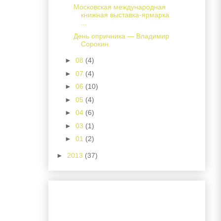
Московская международная
книжная выставка-ярмарка
...
День опричника — Владимир
Сорокин.
►
08
(4)
►
07
(4)
►
06
(10)
►
05
(4)
►
04
(6)
►
03
(1)
►
01
(2)
►
2013
(37)