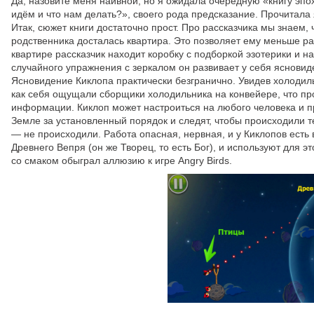
Да, назовите меня наивной, но я ожидала очередную «книгу эпох
идём и что нам делать?», своего рода предсказание. Прочитала 
Итак, сюжет книги достаточно прост. Про рассказчика мы знаем, 
родственника досталась квартира. Это позволяет ему меньше ра
квартире рассказчик находит коробку с подборкой эзотерики и н
случайного упражнения с зеркалом он развивает у себя ясновиде
Ясновидение Киклопа практически безгранично. Увидев холодильни
как себя ощущали сборщики холодильника на конвейере, что пр
информации. Киклоп может настроиться на любого человека и пр
Земле за установленный порядок и следят, чтобы происходили т
— не происходили. Работа опасная, нервная, и у Киклопов есть 
Древнего Вепря (он же Творец, то есть Бог), и используют для э
со смаком обыграл аллюзию к игре Angry Birds.